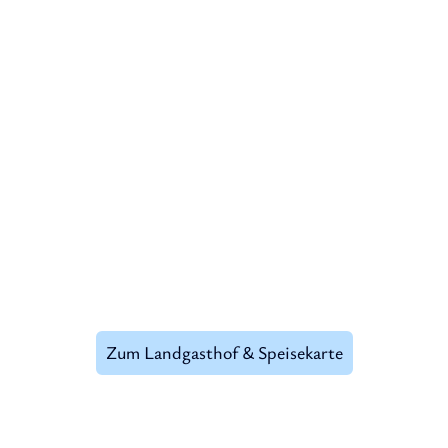
Gasthof Krieger
Donau.Erlebnis.Gasthof
Krieger
Der Gasthof befindet sich nebenan und ist eigenständig.
Zum Landgasthof & Speisekarte