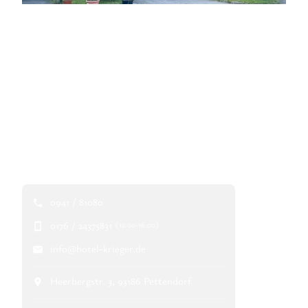
Hotel Krieger Regensburg
– Idyllisch übernachten
am Fünf-Flüsse-Radweg
0941 / 81080
0176 / 24375831
(12:00-16:00)
info@hotel-krieger.de
Heerbergstr. 3, 93186 Pettendorf